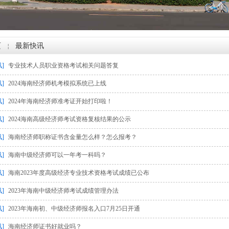
页
最新快讯
￤
]
专业技术人员职业资格考试相关问题答复
]
2024海南经济师机考模拟系统已上线
]
2024年海南经济师准考证开始打印啦！
]
2024海南高级经济师考试资格复核结果的公示
]
海南经济师职称证书含金量怎么样？怎么报考？
]
海南中级经济师可以一年考一科吗？
]
海南2023年度高级经济专业技术资格考试成绩已公布
]
2023年海南中级经济师考试成绩管理办法
]
2023年海南初、中级经济师报名入口7月25日开通
]
海南经济师证书好就业吗？