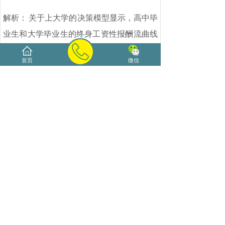
解析：
关于上大学的决策模型显示，高中毕
业生和大学毕业生的终身工资性报酬流曲线
在肘点相交。在此之前，高中毕业生是一直
首页
微信
有工资性报酬的，而大学毕业生在毕业之前
没有任何工资性报酬，而且在刚刚开始工作
的时候，他们虽然得到工资性报酬，但是报
酬水平有可能会低于高中毕业生。埘点之
后，大学毕业生在历年中的工资性报酬就开
始超越高中毕业生。在
M点之后出现的大学
毕业生的工资性报酬超过高中毕业生的那个
区域就构成了大学毕业生接受高等教育所产
生的总收益(假定已经换算为现值)。
上一篇：
2018经济师考试实......