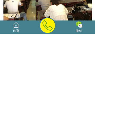
课程结束后，大家纷纷表示，通过老师
首页
微信
的专业讲解，对劳动力市场有了深入认识，
大家有信心在考试中考出好成绩。
海南海大源职业培训中心十年专注职业
教育培训。每一节课程设计都是源自专业大
师之手！详细的模块剖析，专业的技能讲
解，攻克考试，又不失专业与实用性。
海大源
2018
年经济师职称考前培训班火热
招生中，
上一篇：
海南经济师考试报考条......
下一篇：
报道：2018年9月......