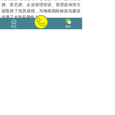
师、茶艺师、企业管理培训、管理咨询等方
面取得了优异成绩，为海南国际旅游岛建设
培养了大批实用性人才。
联系方式：
首页
微信
咨询电话：0898-66185800 66298600 /
66255038
400热线：4000720200
24小时咨询服务热线：13016293330
咨询QQ：800004035
网 址：http://
www.aouee.net
地 址：海口市•海甸五西路31号•海南大
学北门•海悦国际A座1804
上一篇：
经济师有哪些？怎么选......
下一篇：
海南经济师考试报考条......